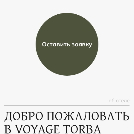
ДОБРО ПОЖАЛОВАТЬ
В VOYAGE TORBA
HOTEL
Отель расположился в 6 км от центра
города Бодрум и в 30 км от аэропорта
Бодрума.
Voyage Torba обеспечивает идеальный
отдых как семьям с детьми, так и парам,
отдыхающим без детей. В отеле Вас ждет
300-метровый песчаный пляж с
шезлонгами и видом на прозрачные воды
Эгейского моря, аквапарк и
замечательный детский клуб.
Рестораны a la carte Voyage Torba,
предлагающие лучшие блюда мировой
кухни в исполнении искусных поваров,
превратят ваш отдых в Бодруме в
идеальное гастрономическое путешествие!