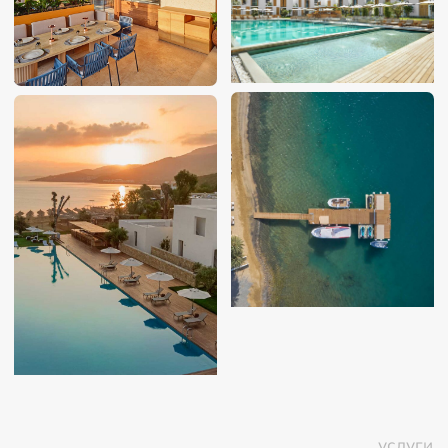
Carino Steak House — стейк ресторан
Blue Voyage Fish — изысканные
морепродукты средиземноморской кухни
и разнообразные холодные закуски
Wen Teppanyaki — японский ресторан
Wen — дальневосточный ресторан
Gracias — мексиканский ресторан
Vista — итальянский ресторан
Kebappa — уютный пляжный ресторан с
видом на море и снэк-баром
ФОТОГАЛЕРЕЯ