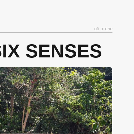
об отеле
IX SENSES