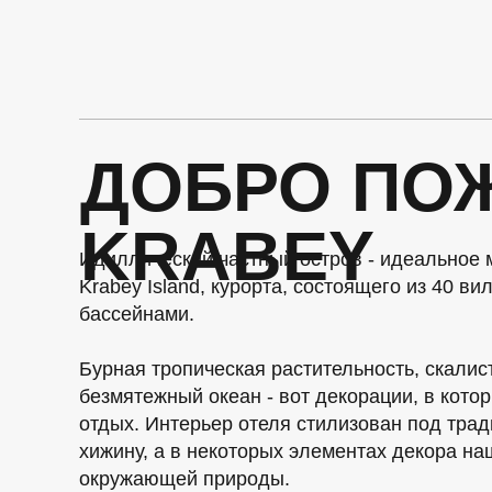
ДОБРО ПОЖ
KRABEY
Идиллический частный остров - идеальное 
Krabey Island, курорта, состоящего из 40 в
бассейнами.
Бурная тропическая растительность, скалис
безмятежный океан - вот декорации, в кото
отдых. Интерьер отеля стилизован под тр
хижину, а в некоторых элементах декора н
окружающей природы.