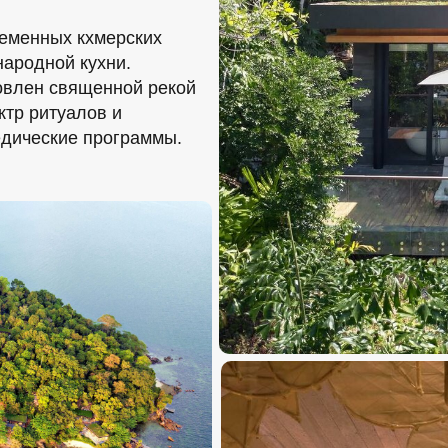
еменных кхмерских
народной кухни.
овлен священной рекой
ктр ритуалов и
едические программы.