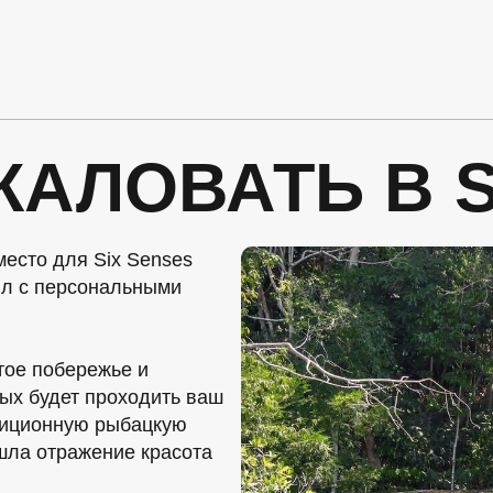
АЛОВАТЬ В S
место для Six Senses
илл с персональными
тое побережье и
рых будет проходить ваш
адиционную рыбацкую
ашла отражение красота