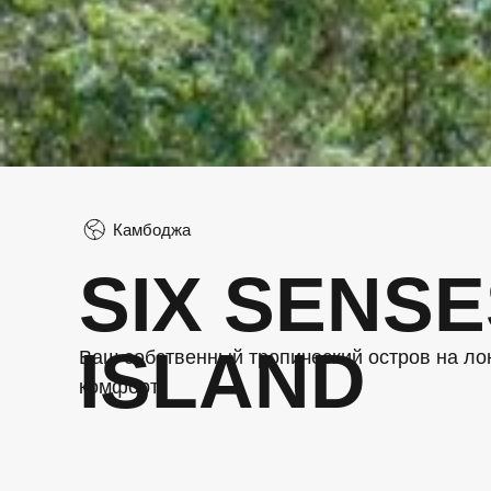
Камбоджа
SIX SENS
ISLAND
Ваш собственный тропический остров на ло
комфорт.