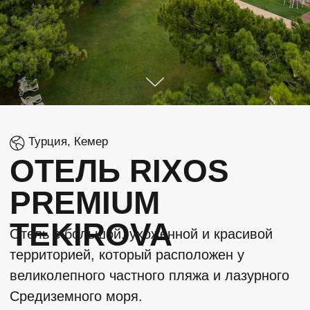
Турция, Кемер
ОТЕЛЬ RIXOS
PREMIUM
TEKIROVA
Отель с большой, ухоженной и красивой
территорией, который расположен у
великолепного частного пляжа и лазурного
Средиземного моря.
Оставить заявку
об отеле
ДОБРО