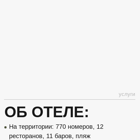
отеля, который предлагает
международную кухню по системе
«шведский стол».
Veranda Restaurant — ресторан для гостей
категорий номеров Pool suite, Pool villa и
Family pool villa. Работает по системе
«шведский стол».
A la Turca Restaurant — а la carte ресторан
турецкой кухни.
Cactus Restaurant — а la carte ресторан
южноамериканской кухни.
Exclusive club — открыт для гостей,
которые проживают на Виллах и в номерах
King suite. Предоставляет свои услуги на
завтрак, обед и ужин. Работает по системе
а la carte.
La Rosetta Restaurant — а la carte ресторан
итальянской кухни.
Mandarin Restaurant — а la carte ресторан
дальневосточной кухни.
Mermaid Restaurant — а la carte ресторан с