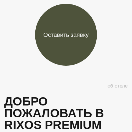
ПОЖАЛОВАТЬ В
RIXOS PREMIUM
TEKIROVA
Это восхитительный отель для семейного
отдыха, в котором можно быть уверенным,
что Вы проведете удивительный отдых,
наполненный безупречными услугами,
которые превзойдут все Ваши ожидания.
Находится в 15 минутах езды на
автомобиле от центра Кемера, в 73 км от
международного аэропорта Антальи.
Rixos Premium Tekirova предлагает все
необходимое для комфортного пребывания
на курорте. Гости могут в полной мере
насладиться курортной инфраструктурой,
которая включает в себя многочисленные
рестораны и бары, которые предлагают
блюда различных кухонь мира: итальянской,
турецкой и азиатской. А также Anjana Spa,
где Вас ждет все, что необходимо для
великолепного отдыха и расслабления.