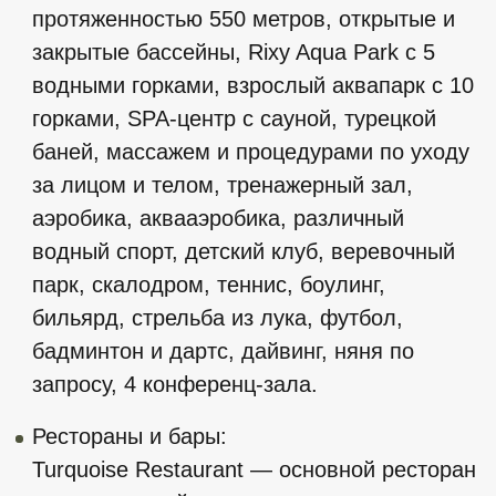
блюдами из рыбы и морепродуктов.
Rixy Kids Restaurant — детский ресторан.
Food Court — кафе с салатами, закусками,
пастой, бургерами и фруктами.
Ice Cream House, Pool Villa Bar, Lobby Bar,
Lotus Bar, XPress Bar, Highlights Bar,
Patisserie Art, Island Bar.
В номерах:
кондиционер, мини-бар,
кофемашина, спутниковое телевидение,
Wi-Fi доступ в Интернет, телефон, сейф,
фен, халаты, тапочки.
ФОТОГАЛЕРЕЯ