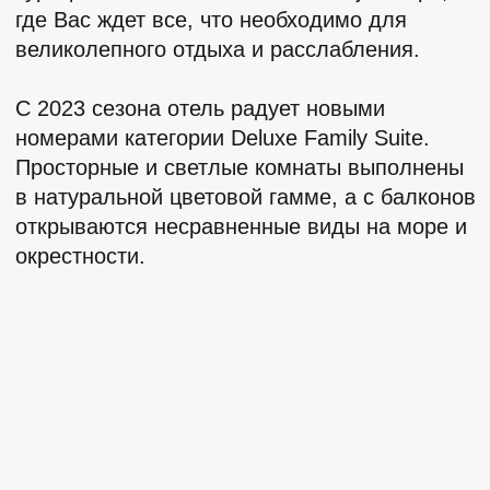
услуги
ОБ ОТЕЛЕ:
На территории:
770 номеров, 12
ресторанов, 11 баров, пляж
протяженностью 550 метров, открытые и
закрытые бассейны, Rixy Aqua Park с 5
водными горками, взрослый аквапарк с 10
горками, SPA-центр с сауной, турецкой
баней, массажем и процедурами по уходу
за лицом и телом, тренажерный зал,
аэробика, аквааэробика, различный
водный спорт, детский клуб, веревочный
парк, скалодром, теннис, боулинг,
бильярд, стрельба из лука, футбол,
бадминтон и дартс, дайвинг, няня по
запросу, 4 конференц-зала.
Рестораны и бары:
Turquoise Restaurant — основной ресторан