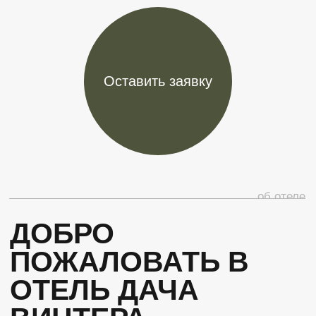
ПОЖАЛОВАТЬ В
ОТЕЛЬ
ДАЧА
ВИНТЕРА
Дача Винтера—отель класса «Премиум» в
Карелии и загородный дом знаменитого
хирурга Густава Винтера, который
расположился в окружении Ладожского озера,
скал и хвойного леса.
Этот отель воплощает все, чего мы ждем от
идеального отдыха. Первозданную роскошь
природы. Столичный уровень комфорта.
Посидеть на берегу Ладоги с удочкой, собрать
полные корзины грибов и ягод, попробовать
чистую родниковую воду, послушать
народные песни, попробовать блюда местной
кухни, ощутить запахи хвойного леса и тишину
– в Карелии сбываются все мечты о
безупречных каникулах.