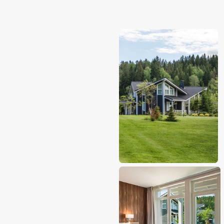
В отеле:
В отеле вас ждут ресторан 22 номера, 5
апартаментов, 4 коттеджа, ресторан
карельской кухни, бар, парная, прокат
спортивного инвентаря, музей Густава
Винтера, веревочный парк, рыбалка.
Рестораны и бары:
Густав Винтер
- ресторан на берегу
Ладожского озера, который порадует вас
карельской кухней: форель, запеченная с
медом и лесными орехами, судак с
картофелем и шпинатом, бифштекс из
оленины с печеной свеклой, черносливом и
хрустящим луком, валаамские сыры с
морошковым вареньем, орехами и вяленой
клюквой.
Лобби-бар-
легкие закуски, коктейли.